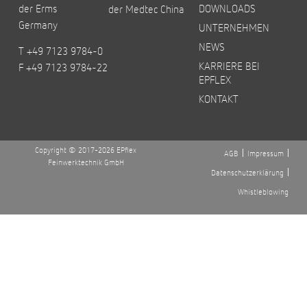
der Erms
DOWNLOADS
der Medtec China
Germany
UNTERNEHMEN
NEWS
T +49 7123 9784-0
KARRIERE BEI
F +49 7123 9784-22
EPFLEX
KONTAKT
Copyright © 2017-2026 EPflex
AGB
Impressum
Feinwerktechnik GmbH
Datenschutzerklärung
Whistleblowing