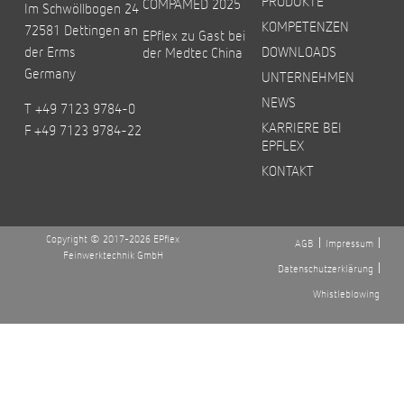
PRODUKTE
COMPAMED 2025
Im Schwöllbogen 24
KOMPETENZEN
72581 Dettingen an
EPflex zu Gast bei
der Erms
DOWNLOADS
der Medtec China
Germany
UNTERNEHMEN
NEWS
T +49 7123 9784-0
KARRIERE BEI
F +49 7123 9784-22
EPFLEX
KONTAKT
Copyright © 2017-2026 EPflex
AGB
Impressum
Feinwerktechnik GmbH
Datenschutzerklärung
Whistleblowing