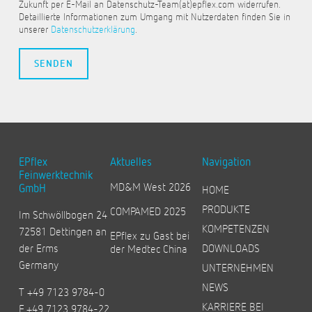
Zukunft per E-Mail an Datenschutz-Team(at)epflex.com widerrufen.
Detaillierte Informationen zum Umgang mit Nutzerdaten finden Sie in
unserer
Datenschutzerklärung
.
EPflex
Aktuelles
Navigation
Feinwerktechnik
MD&M West 2026
GmbH
HOME
PRODUKTE
COMPAMED 2025
Im Schwöllbogen 24
KOMPETENZEN
72581 Dettingen an
EPflex zu Gast bei
der Erms
DOWNLOADS
der Medtec China
Germany
UNTERNEHMEN
NEWS
T +49 7123 9784-0
KARRIERE BEI
F +49 7123 9784-22