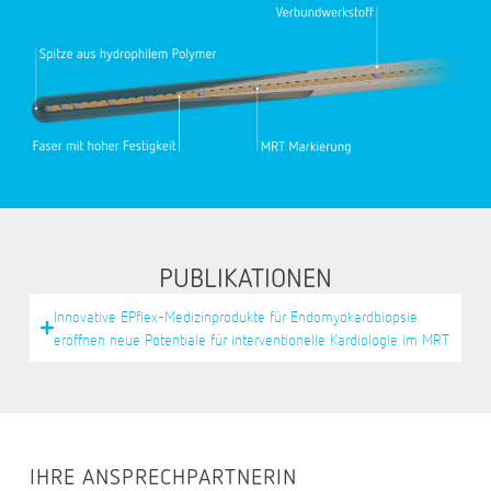
PUBLIKATIONEN
Innovative EPflex-Medizinprodukte für Endomyokardbiopsie
eröffnen neue Potentiale für interventionelle Kardiologie im MRT
IHRE ANSPRECHPARTNERIN