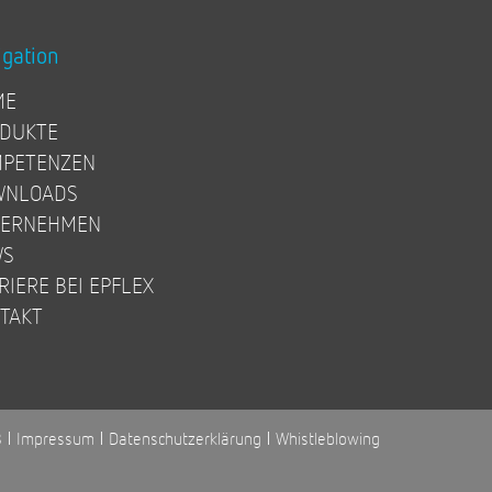
igation
ME
DUKTE
PETENZEN
WNLOADS
TERNEHMEN
WS
RIERE BEI EPFLEX
TAKT
B
Impressum
Datenschutzerklärung
Whistleblowing