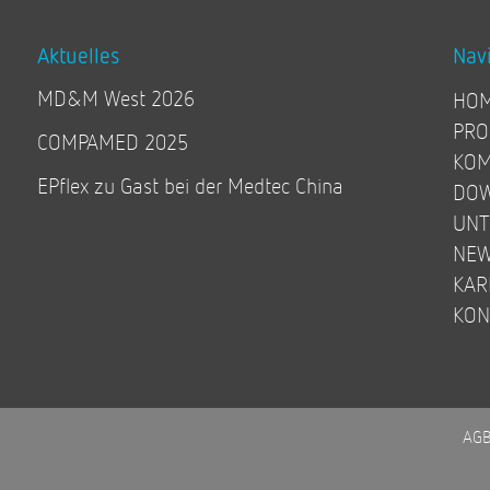
Aktuelles
Nav
MD&M West 2026
HO
PRO
COMPAMED 2025
KOM
EPflex zu Gast bei der Medtec China
DO
UN
NE
KAR
KON
AG