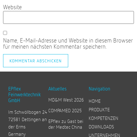
Website
Name, E-Mail-Adresse und Website in diesem Browser
für meinen nächsten Kommentar speichern.
EPflex
Aktuelles
Navigation
Feinwerktechnik
MD&M West 2026
GmbH
HOME
PRODUKTE
COMPAMED 2025
Im Schwöllbogen 24
KOMPETENZEN
72581 Dettingen an
EPflex zu Gast bei
der Erms
DOWNLOADS
der Medtec China
Germany
UNTERNEHMEN