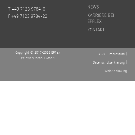
NEWS
T +49 7123 9784-0
KARRIERE BEI
F +49 7123 9784-22
EPFLEX
KONTAKT
Copyright © 2017-2026 EPflex
AGB
Impressum
Feinwerktechnik GmbH
Datenschutzerklärung
Whistleblowing