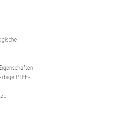
ogische
Eigenschaften
arbige PTFE-
itze