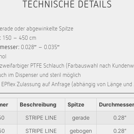
TECHNISCHE DETAILS
erade oder abgewinkelte Spitze
:
150 – 450 cm
messer:
0.028″ – 0.035″
nol
zweifarbiger PTFE Schlauch (Farbauswahl nach Kunden
ch im Dispenser und steril möglich
 EPflex Zulassung auf Anfrage (abhängig von Länge un
mer
Beschreibung
Spitze
Durchmesse
50
STRIPE LINE
gerade
0.28″
50
STRIPE LINE
gebogen
0.28″