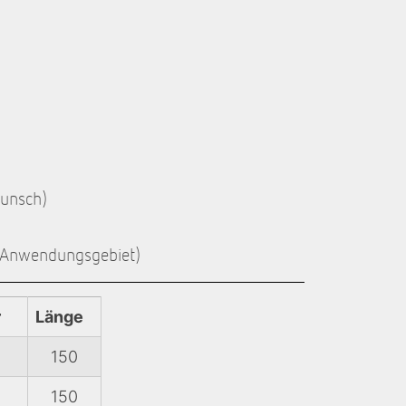
wunsch)
d Anwendungsgebiet)
r
Länge
150
150