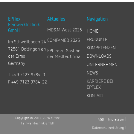
EPflex
Aktuelles
Navigation
Feinwerktechnik
MD&M West 2026
GmbH
HOME
PRODUKTE
COMPAMED 2025
Im Schwöllbogen 24
KOMPETENZEN
72581 Dettingen an
EPflex zu Gast bei
der Erms
DOWNLOADS
der Medtec China
Germany
UNTERNEHMEN
NEWS
T +49 7123 9784-0
KARRIERE BEI
F +49 7123 9784-22
EPFLEX
KONTAKT
Copyright © 2017-2026 EPflex
AGB
Impressum
Feinwerktechnik GmbH
Datenschutzerklärung