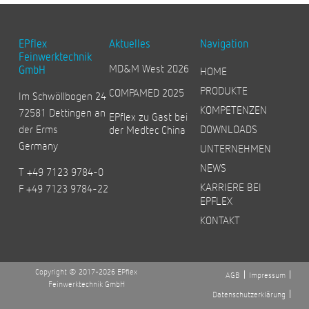
EPflex
Aktuelles
Navigation
Feinwerktechnik
MD&M West 2026
GmbH
HOME
PRODUKTE
COMPAMED 2025
Im Schwöllbogen 24
KOMPETENZEN
72581 Dettingen an
EPflex zu Gast bei
der Erms
DOWNLOADS
der Medtec China
Germany
UNTERNEHMEN
NEWS
T +49 7123 9784-0
KARRIERE BEI
F +49 7123 9784-22
EPFLEX
KONTAKT
Copyright © 2017-2026 EPflex
AGB
Impressum
Feinwerktechnik GmbH
Datenschutzerklärung