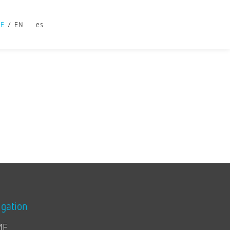
DE
EN
es
igation
ME