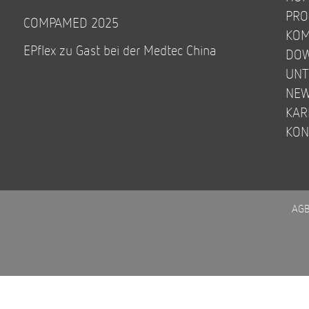
PRO
COMPAMED 2025
KOM
EPflex zu Gast bei der Medtec China
DO
UN
NE
KAR
KON
AG