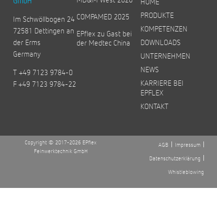
GmbH
HOME
PRODUKTE
COMPAMED 2025
Im Schwöllbogen 24
KOMPETENZEN
72581 Dettingen an
EPflex zu Gast bei
der Erms
DOWNLOADS
der Medtec China
Germany
UNTERNEHMEN
NEWS
T +49 7123 9784-0
KARRIERE BEI
F +49 7123 9784-22
EPFLEX
KONTAKT
Copyright © 2017-2026 EPflex
AGB
Impressum
Feinwerktechnik GmbH
Datenschutzerklärung
Whistleblowing