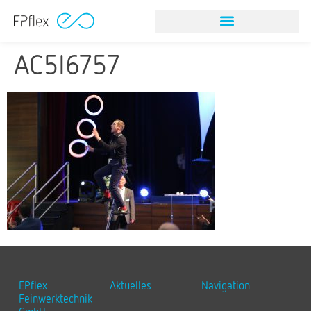
AC5I6757
EPflex
Aktuelles
Navigation
Feinwerktechnik