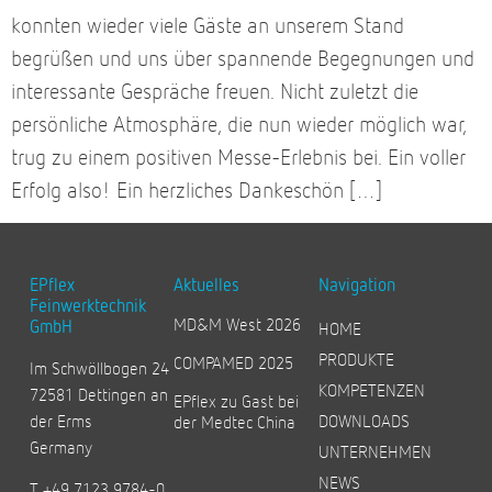
konnten wieder viele Gäste an unserem Stand
begrüßen und uns über spannende Begegnungen und
interessante Gespräche freuen. Nicht zuletzt die
persönliche Atmosphäre, die nun wieder möglich war,
trug zu einem positiven Messe-Erlebnis bei. Ein voller
Erfolg also! Ein herzliches Dankeschön […]
EPflex
Aktuelles
Navigation
Feinwerktechnik
MD&M West 2026
GmbH
HOME
PRODUKTE
COMPAMED 2025
Im Schwöllbogen 24
KOMPETENZEN
72581 Dettingen an
EPflex zu Gast bei
der Erms
DOWNLOADS
der Medtec China
Germany
UNTERNEHMEN
NEWS
T +49 7123 9784-0