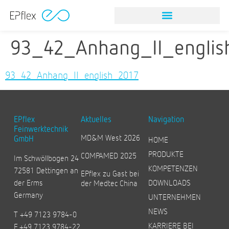
93_42_Anhang_II_englis
93_42_Anhang_II_english_2017
EPflex
Aktuelles
Navigation
Feinwerktechnik
MD&M West 2026
GmbH
HOME
PRODUKTE
COMPAMED 2025
Im Schwöllbogen 24
KOMPETENZEN
72581 Dettingen an
EPflex zu Gast bei
der Erms
DOWNLOADS
der Medtec China
Germany
UNTERNEHMEN
NEWS
T +49 7123 9784-0
KARRIERE BEI
F +49 7123 9784-22