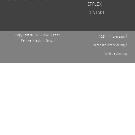
EPFLEX
KONTAKT
Copyright © 2017-2026 EPflex
AGB
Impressum
Feinwerktechnik GmbH
Datenschutzerklärung
Whistleblowing