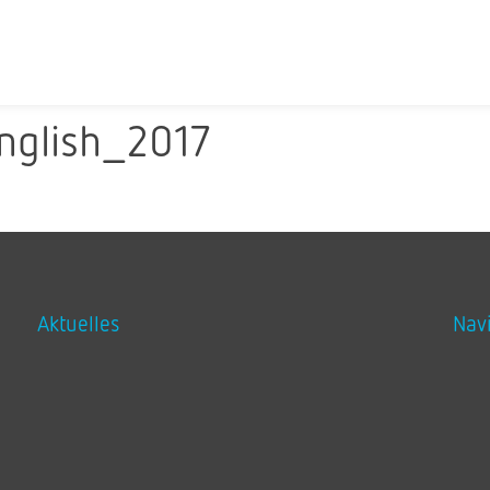
l
nglish_2017
Aktuelles
Nav