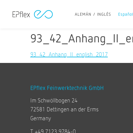
ALEMÁN
INGLÉS
Españo
93_42_Anhang_II_e
93_42_Anhang_II_english_2017
EPflex Feinwerktechnik GmbH
Im Schwöllbogen 24
72581 Dettingen an der Erms
Germany
T +49 7123 9784-0