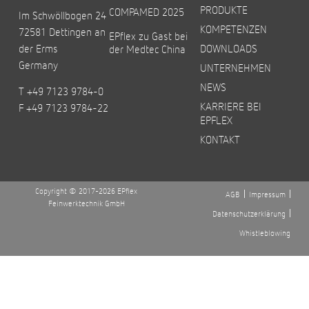
PRODUKTE
COMPAMED 2025
Im Schwöllbogen 24
KOMPETENZEN
72581 Dettingen an
EPflex zu Gast bei
der Erms
DOWNLOADS
der Medtec China
Germany
UNTERNEHMEN
NEWS
T +49 7123 9784-0
KARRIERE BEI
F +49 7123 9784-22
EPFLEX
KONTAKT
Copyright © 2017-2026 EPflex
AGB
Impressum
Feinwerktechnik GmbH
Datenschutzerklärung
Whistleblowing