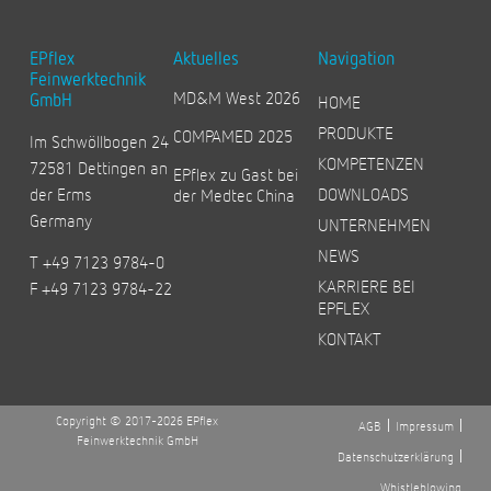
EPflex
Aktuelles
Navigation
Feinwerktechnik
MD&M West 2026
GmbH
HOME
PRODUKTE
COMPAMED 2025
Im Schwöllbogen 24
KOMPETENZEN
72581 Dettingen an
EPflex zu Gast bei
der Erms
DOWNLOADS
der Medtec China
Germany
UNTERNEHMEN
NEWS
T +49 7123 9784-0
KARRIERE BEI
F +49 7123 9784-22
EPFLEX
KONTAKT
Copyright © 2017-2026 EPflex
AGB
Impressum
Feinwerktechnik GmbH
Datenschutzerklärung
Whistleblowing