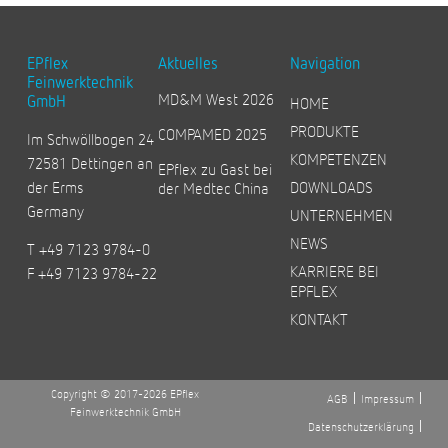
EPflex
Aktuelles
Navigation
Feinwerktechnik
MD&M West 2026
GmbH
HOME
PRODUKTE
COMPAMED 2025
Im Schwöllbogen 24
KOMPETENZEN
72581 Dettingen an
EPflex zu Gast bei
der Erms
DOWNLOADS
der Medtec China
Germany
UNTERNEHMEN
NEWS
T +49 7123 9784-0
KARRIERE BEI
F +49 7123 9784-22
EPFLEX
KONTAKT
Copyright © 2017-2026 EPflex
AGB
Impressum
Feinwerktechnik GmbH
Datenschutzerklärung