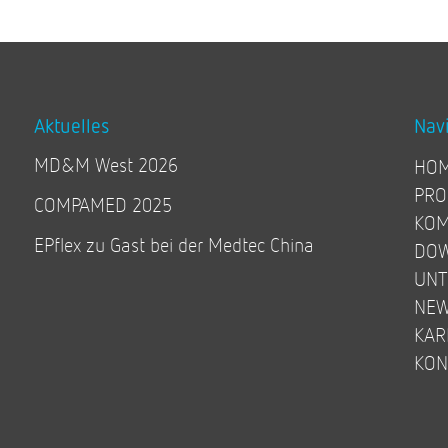
Aktuelles
Nav
MD&M West 2026
HO
PRO
COMPAMED 2025
KOM
EPflex zu Gast bei der Medtec China
DO
UN
NE
KAR
KON