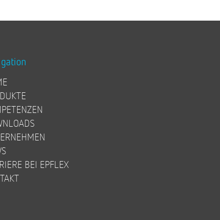
igation
ME
DUKTE
PETENZEN
WNLOADS
TERNEHMEN
WS
RIERE BEI EPFLEX
TAKT