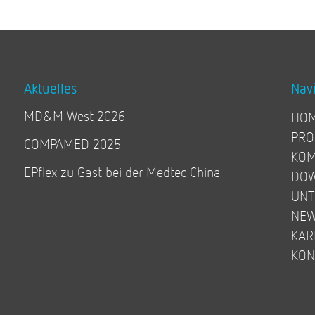
Aktuelles
Nav
MD&M West 2026
HO
PRO
COMPAMED 2025
KOM
EPflex zu Gast bei der Medtec China
DO
UN
NE
KAR
KON