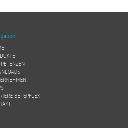
igation
ME
DUKTE
PETENZEN
WNLOADS
TERNEHMEN
WS
RIERE BEI EPFLEX
TAKT