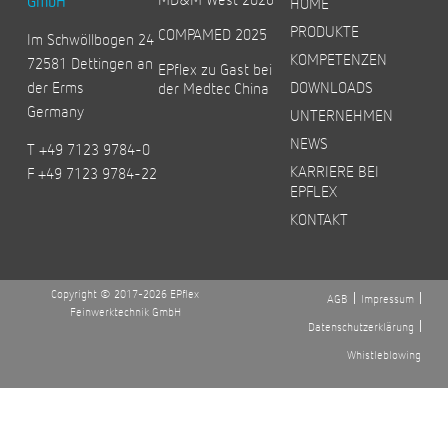
GmbH
HOME
PRODUKTE
COMPAMED 2025
Im Schwöllbogen 24
KOMPETENZEN
72581 Dettingen an
EPflex zu Gast bei
der Erms
DOWNLOADS
der Medtec China
Germany
UNTERNEHMEN
NEWS
T +49 7123 9784-0
KARRIERE BEI
F +49 7123 9784-22
EPFLEX
KONTAKT
Copyright © 2017-2026 EPflex
AGB
Impressum
Feinwerktechnik GmbH
Datenschutzerklärung
Whistleblowing