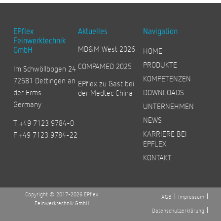
EPflex
Aktuelles
Navigation
Feinwerktechnik
MD&M West 2026
GmbH
HOME
PRODUKTE
COMPAMED 2025
Im Schwöllbogen 24
KOMPETENZEN
72581 Dettingen an
EPflex zu Gast bei
der Erms
DOWNLOADS
der Medtec China
Germany
UNTERNEHMEN
NEWS
T +49 7123 9784-0
KARRIERE BEI
F +49 7123 9784-22
EPFLEX
KONTAKT
Copyright © 2017-2026 EPflex
AGB
Impressum
Feinwerktechnik GmbH
Datenschutzerklärung