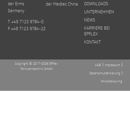
der Erms
DOWNLOADS
der Medtec China
Germany
UNTERNEHMEN
NEWS
T +49 7123 9784-0
KARRIERE BEI
F +49 7123 9784-22
EPFLEX
KONTAKT
Copyright © 2017-2026 EPflex
AGB
Impressum
Feinwerktechnik GmbH
Datenschutzerklärung
Whistleblowing