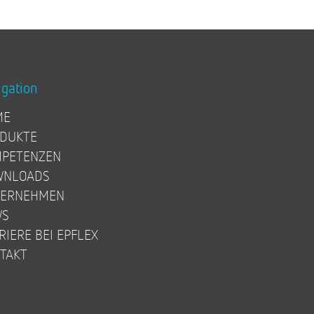
igation
ME
DUKTE
PETENZEN
WNLOADS
TERNEHMEN
WS
RIERE BEI EPFLEX
TAKT