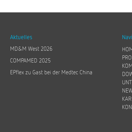
Aktuelles
Nav
MD&M West 2026
HO
PRO
COMPAMED 2025
KOM
EPflex zu Gast bei der Medtec China
DO
UN
NE
KAR
KON