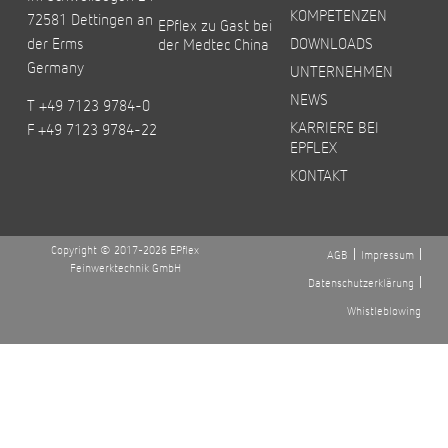
KOMPETENZEN
72581 Dettingen an
EPflex zu Gast bei
der Erms
DOWNLOADS
der Medtec China
Germany
UNTERNEHMEN
NEWS
T +49 7123 9784-0
KARRIERE BEI
F +49 7123 9784-22
EPFLEX
KONTAKT
Copyright © 2017-2026 EPflex
AGB
Impressum
Feinwerktechnik GmbH
Datenschutzerklärung
Whistleblowing