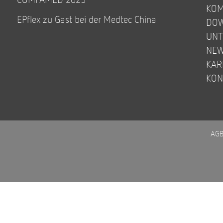
KOM
EPflex zu Gast bei der Medtec China
DO
UN
NE
KAR
KON
AG