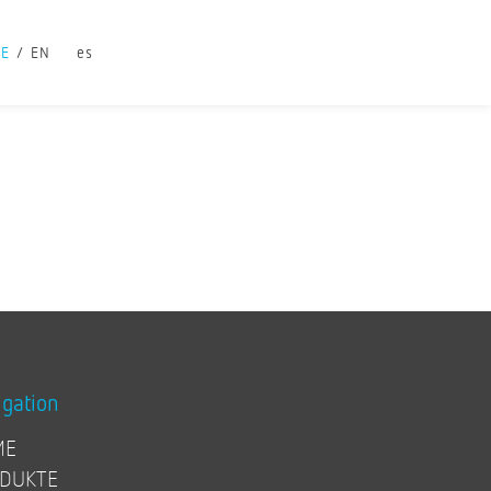
DE
EN
es
igation
ME
DUKTE