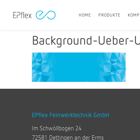
HOME
PRODUKTE
KOMP
Background-Ueber-
EPflex Feinwerktechnik GmbH
Im Schwöllbogen 24
72581 Dettingen an der Erms