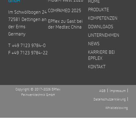
GmbH
HOME
PRODUKTE
COMPAMED 2025
Im Schwöllbogen 24
KOMPETENZEN
72581 Dettingen an
EPflex zu Gast bei
der Erms
DOWNLOADS
der Medtec China
Germany
UNTERNEHMEN
NEWS
T +49 7123 9784-0
KARRIERE BEI
F +49 7123 9784-22
EPFLEX
KONTAKT
Copyright © 2017-2026 EPflex
AGB
Impressum
Feinwerktechnik GmbH
Datenschutzerklärung
Whistleblowing