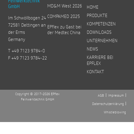
Feinwerktechnik
MD&M West 2026
GmbH
HOME
PRODUKTE
COMPAMED 2025
Im Schwöllbogen 24
KOMPETENZEN
72581 Dettingen an
EPflex zu Gast bei
der Erms
DOWNLOADS
der Medtec China
Germany
UNTERNEHMEN
NEWS
T +49 7123 9784-0
KARRIERE BEI
F +49 7123 9784-22
EPFLEX
KONTAKT
Copyright © 2017-2026 EPflex
AGB
Impressum
Feinwerktechnik GmbH
Datenschutzerklärung
Whistleblowing