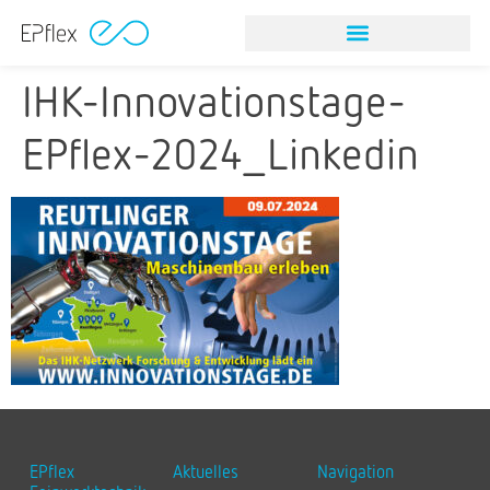
NITINOL STEINFANGINSTRUMEN
IHK-Innovationstage-
EPflex-2024_Linkedin
EPflex
Aktuelles
Navigation