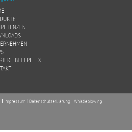
ME
DUKTE
PETENZEN
WNLOADS
TERNEHMEN
WS
RIERE BEI EPFLEX
TAKT
B
Impressum
Datenschutzerklärung
Whistleblowing