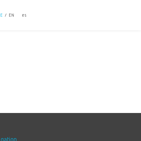
DE
EN
es
igation