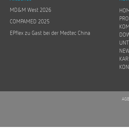
MD&M West 2026
HO
PRO
COMPAMED 2025
KOM
EPflex zu Gast bei der Medtec China
DO
UN
NE
KAR
KON
AG