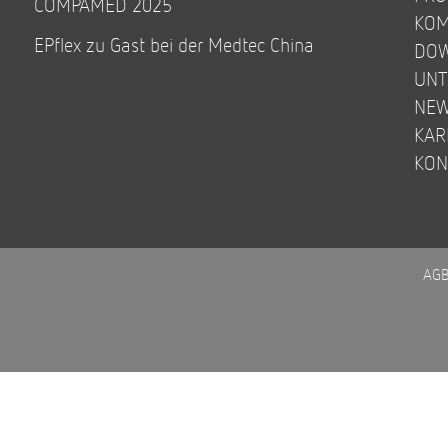
COMPAMED 2025
KOM
EPflex zu Gast bei der Medtec China
DO
UN
NE
KAR
KON
AG