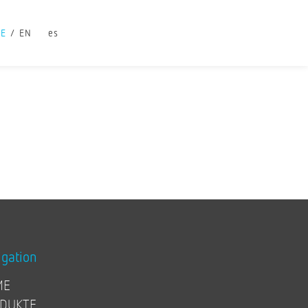
DE
EN
es
igation
ME
DUKTE