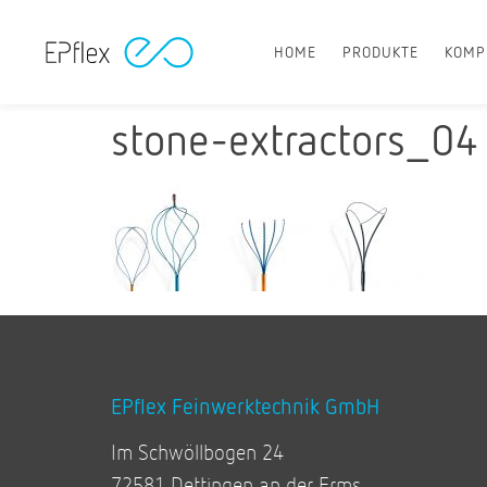
HOME
PRODUKTE
KOMP
stone-extractors_04
EPflex Feinwerktechnik GmbH
Im Schwöllbogen 24
72581 Dettingen an der Erms