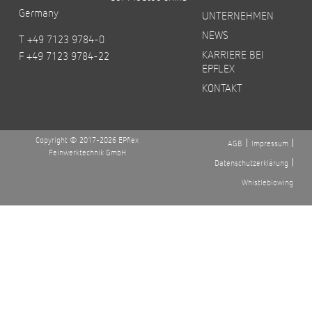
Germany
UNTERNEHMEN
NEWS
T +49 7123 9784-0
KARRIERE BEI
F +49 7123 9784-22
EPFLEX
KONTAKT
Copyright © 2017-2026 EPflex
AGB
Impressum
Feinwerktechnik GmbH
Datenschutzerklärung
Whistleblowing