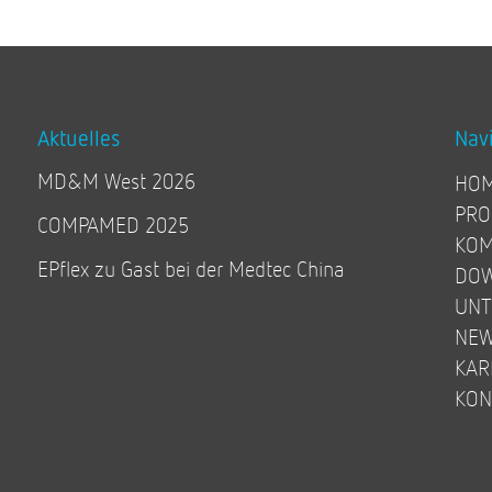
Aktuelles
Nav
MD&M West 2026
HO
PRO
COMPAMED 2025
KOM
EPflex zu Gast bei der Medtec China
DO
UN
NE
KAR
KON