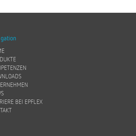
igation
ME
DUKTE
PETENZEN
WNLOADS
TERNEHMEN
WS
RIERE BEI EPFLEX
TAKT