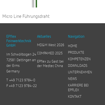
Micro Line Führungsdraht
EPflex
Aktuelles
Navigation
Feinwerktechnik
MD&M West 2026
GmbH
HOME
PRODUKTE
COMPAMED 2025
Im Schwöllbogen 24
KOMPETENZEN
72581 Dettingen an
EPflex zu Gast bei
der Erms
DOWNLOADS
der Medtec China
Germany
UNTERNEHMEN
NEWS
T +49 7123 9784-0
KARRIERE BEI
F +49 7123 9784-22
EPFLEX
KONTAKT