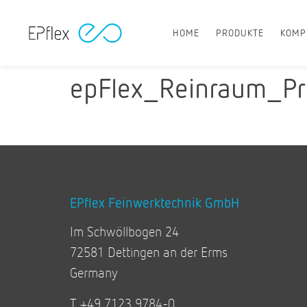
HOME
PRODUKTE
KOMP
epFlex_Reinraum_P
EPflex Feinwerktechnik GmbH
Im Schwöllbogen 24
72581 Dettingen an der Erms
Germany
T +49 7123 9784-0