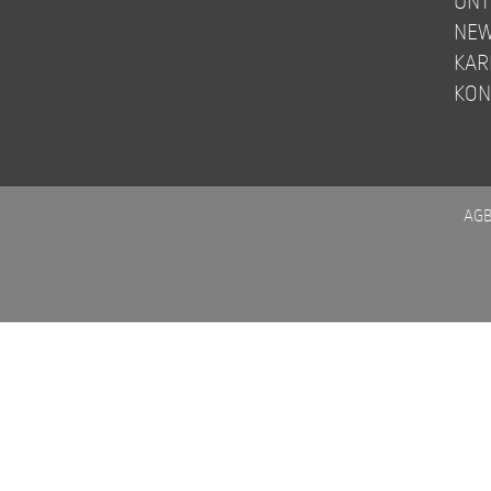
UN
NE
KAR
KON
AG