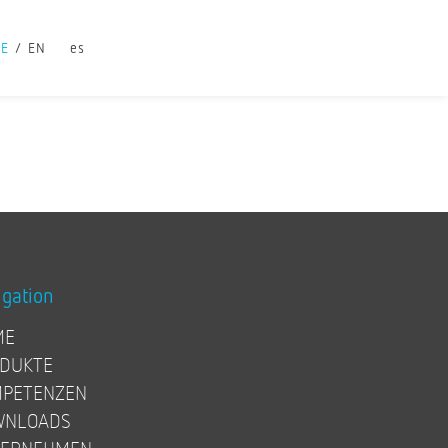
DE
EN
es
igation
ME
DUKTE
PETENZEN
WNLOADS