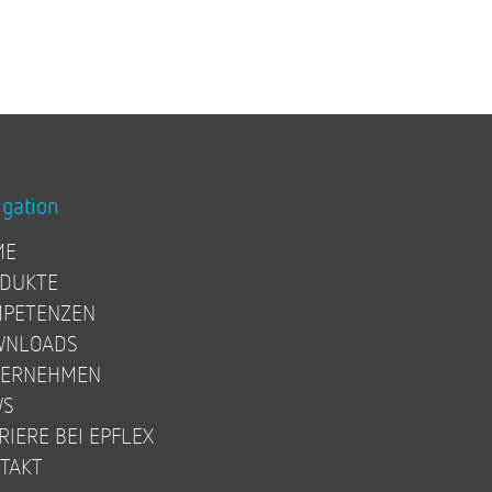
igation
ME
DUKTE
PETENZEN
WNLOADS
TERNEHMEN
WS
RIERE BEI EPFLEX
TAKT