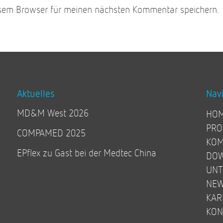
esem Browser für meinen nächsten Kommentar speichern.
Aktuelles
Nav
MD&M West 2026
HO
PRO
COMPAMED 2025
KOM
EPflex zu Gast bei der Medtec China
DO
UN
NE
KAR
KON