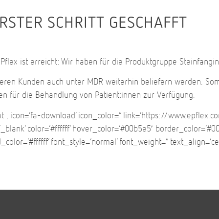
ERSTER SCHRITT GESCHAFFT
EPflex ist erreicht: Wir haben für die Produktgruppe Steinfang
unseren Kunden auch unter MDR weiterhin beliefern werden. So
en für die Behandlung von Patient:innen zur Verfügung.
ikat ‚ icon=’fa-download‘ icon_color=“ link=’https://www.epf
blank‘ color=’#ffffff‘ hover_color=’#00b5e5′ border_color=’#00
or=’#ffffff‘ font_style=’normal‘ font_weight=“ text_align=’ce