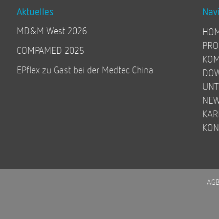
Aktuelles
Nav
MD&M West 2026
HO
PRO
COMPAMED 2025
KOM
EPflex zu Gast bei der Medtec China
DO
UN
NE
KAR
KON
AG