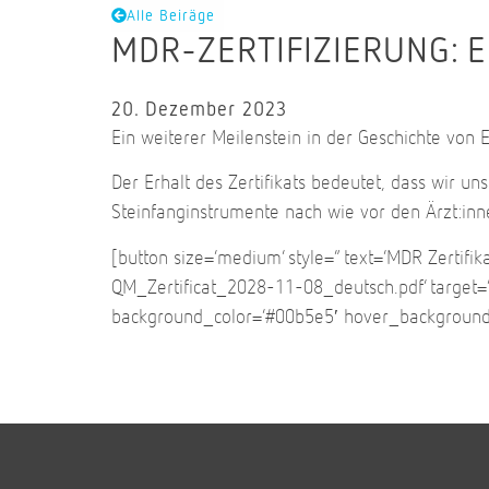
Alle Beiräge
MDR-ZERTIFIZIERUNG: 
20. Dezember 2023
Ein weiterer Meilenstein in der Geschichte von 
Der Erhalt des Zertifikats bedeutet, dass wir 
Steinfanginstrumente nach wie vor den Ärzt:inn
[button size=’medium‘ style=“ text=’MDR Zertif
QM_Zertificat_2028-11-08_deutsch.pdf‘ target=’_
background_color=’#00b5e5′ hover_background_col