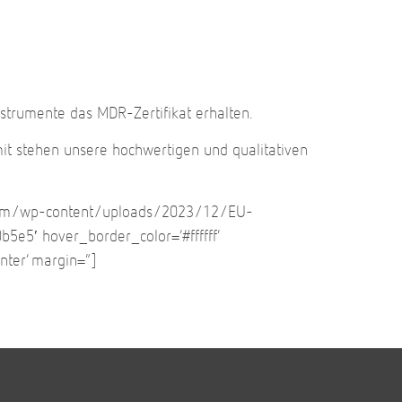
instrumente das MDR-Zertifikat erhalten.
mit stehen unsere hochwertigen und qualitativen
lex.com/wp-content/uploads/2023/12/EU-
b5e5′ hover_border_color=’#ffffff‘
nter‘ margin=“]