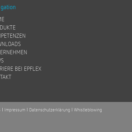
igation
ME
DUKTE
PETENZEN
WNLOADS
TERNEHMEN
WS
RIERE BEI EPFLEX
TAKT
B
Impressum
Datenschutzerklärung
Whistleblowing