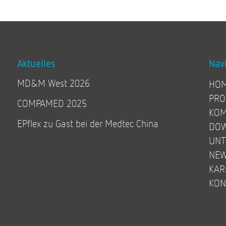
Aktuelles
Nav
MD&M West 2026
HO
PRO
COMPAMED 2025
KOM
EPflex zu Gast bei der Medtec China
DO
UN
NE
KAR
KON