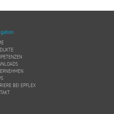
igation
ME
DUKTE
PETENZEN
WNLOADS
TERNEHMEN
WS
RIERE BEI EPFLEX
TAKT