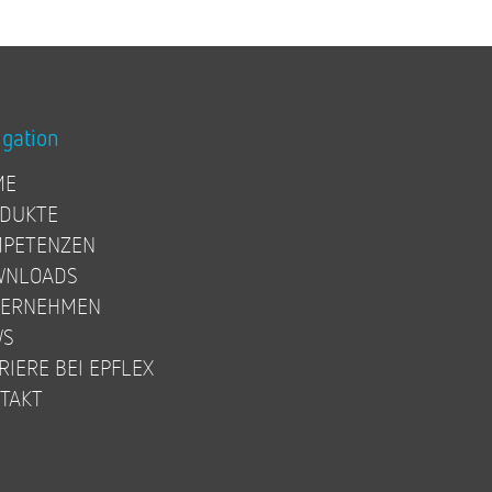
igation
ME
DUKTE
PETENZEN
WNLOADS
TERNEHMEN
WS
RIERE BEI EPFLEX
TAKT