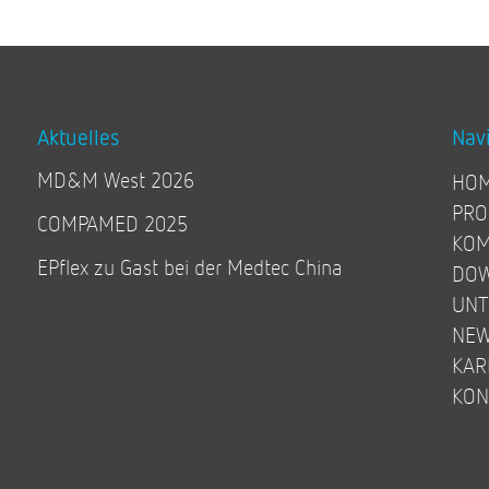
Aktuelles
Nav
MD&M West 2026
HO
PRO
COMPAMED 2025
KOM
EPflex zu Gast bei der Medtec China
DO
UN
NE
KAR
KON