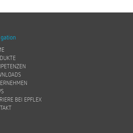
igation
ME
DUKTE
PETENZEN
WNLOADS
TERNEHMEN
WS
RIERE BEI EPFLEX
TAKT