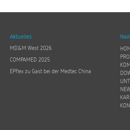
Aktuelles
Nav
MD&M West 2026
HO
PRO
COMPAMED 2025
KOM
EPflex zu Gast bei der Medtec China
DO
UN
NE
KAR
KON