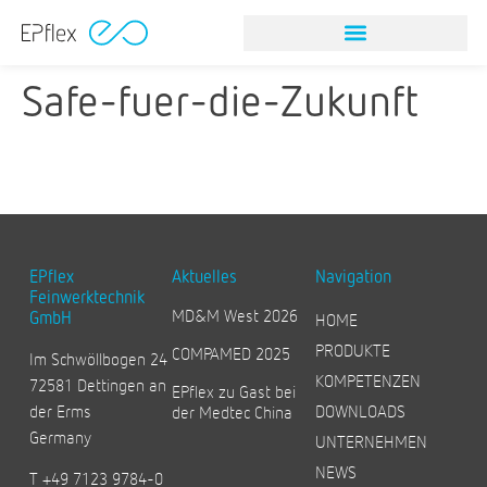
NITINOL STEINFANGINSTRUMEN
Safe-fuer-die-Zukunft
EPflex
Aktuelles
Navigation
Feinwerktechnik
MD&M West 2026
GmbH
HOME
PRODUKTE
COMPAMED 2025
Im Schwöllbogen 24
KOMPETENZEN
72581 Dettingen an
EPflex zu Gast bei
der Erms
DOWNLOADS
der Medtec China
Germany
UNTERNEHMEN
NEWS
T +49 7123 9784-0