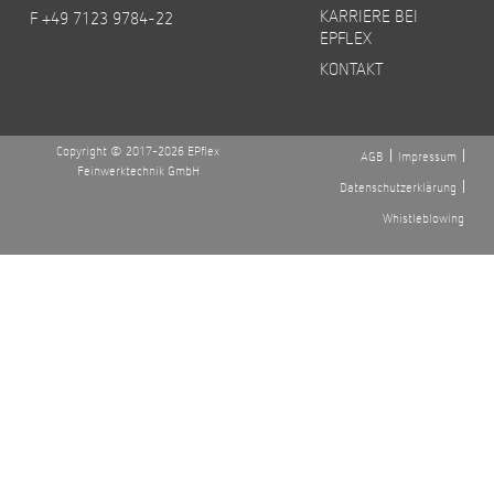
KARRIERE BEI
F +49 7123 9784-22
EPFLEX
KONTAKT
Copyright © 2017-2026 EPflex
AGB
Impressum
Feinwerktechnik GmbH
Datenschutzerklärung
Whistleblowing