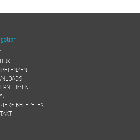
igation
ME
DUKTE
PETENZEN
WNLOADS
TERNEHMEN
WS
RIERE BEI EPFLEX
TAKT