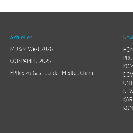
Aktuelles
Nav
MD&M West 2026
HO
PRO
COMPAMED 2025
KOM
EPflex zu Gast bei der Medtec China
DO
UN
NE
KAR
KON