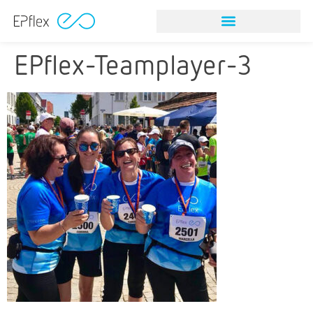
NITINOL STEINFANGINSTRUMEN
NITINOL STEINFANGINSTRUMEN
EPflex-Teamplayer-3