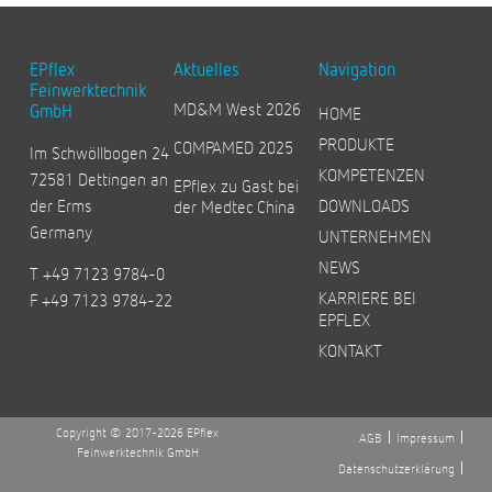
EPflex
Aktuelles
Navigation
Feinwerktechnik
MD&M West 2026
GmbH
HOME
PRODUKTE
COMPAMED 2025
Im Schwöllbogen 24
KOMPETENZEN
72581 Dettingen an
EPflex zu Gast bei
der Erms
DOWNLOADS
der Medtec China
Germany
UNTERNEHMEN
NEWS
T +49 7123 9784-0
KARRIERE BEI
F +49 7123 9784-22
EPFLEX
KONTAKT
Copyright © 2017-2026 EPflex
AGB
Impressum
Feinwerktechnik GmbH
Datenschutzerklärung