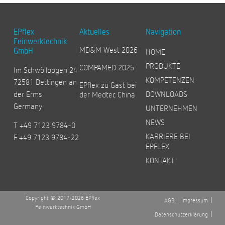
EPflex
Aktuelles
Navigation
Feinwerktechnik
MD&M West 2026
GmbH
HOME
PRODUKTE
COMPAMED 2025
Im Schwöllbogen 24
KOMPETENZEN
72581 Dettingen an
EPflex zu Gast bei
der Erms
DOWNLOADS
der Medtec China
Germany
UNTERNEHMEN
NEWS
T +49 7123 9784-0
KARRIERE BEI
F +49 7123 9784-22
EPFLEX
KONTAKT
Copyright © 2017-2026 EPflex
AGB
Impressum
Feinwerktechnik GmbH
Datenschutzerklärung