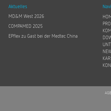
Aktuelles
Nav
MD&M West 2026
HO
PRO
COMPAMED 2025
KOM
EPflex zu Gast bei der Medtec China
DO
UN
NE
KAR
KON
AG