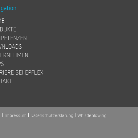
igation
ME
DUKTE
PETENZEN
WNLOADS
TERNEHMEN
WS
RIERE BEI EPFLEX
TAKT
B
Impressum
Datenschutzerklärung
Whistleblowing