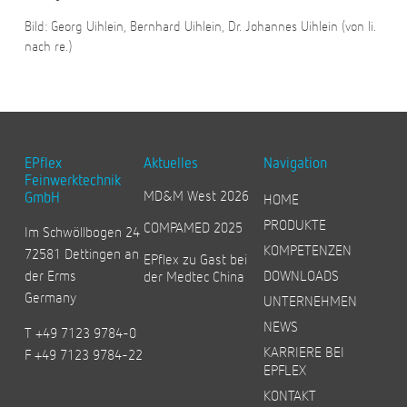
Bild: Georg Uihlein, Bernhard Uihlein, Dr. Johannes Uihlein (von li.
nach re.)
EPflex
Aktuelles
Navigation
Feinwerktechnik
MD&M West 2026
GmbH
HOME
PRODUKTE
COMPAMED 2025
Im Schwöllbogen 24
KOMPETENZEN
72581 Dettingen an
EPflex zu Gast bei
der Erms
DOWNLOADS
der Medtec China
Germany
UNTERNEHMEN
NEWS
T +49 7123 9784-0
KARRIERE BEI
F +49 7123 9784-22
EPFLEX
KONTAKT