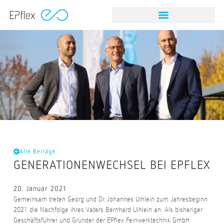
Alle Beiräge
GENERATIONENWECHSEL BEI EPFLEX
20. Januar 2021
Gemeinsam treten Georg und Dr. Johannes Uihlein zum Jahresbeginn
2021 die Nachfolge ihres Vaters Bernhard Uihlein an. Als bisheriger
Geschäftsführer und Gründer der EPflex Feinwerktechnik GmbH