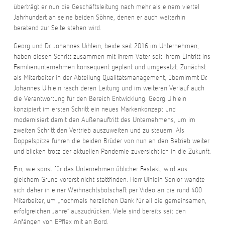
überträgt er nun die Geschäftsleitung nach mehr als einem viertel
Jahrhundert an seine beiden Söhne, denen er auch weiterhin
beratend zur Seite stehen wird.
Georg und Dr. Johannes Uihlein, beide seit 2016 im Unternehmen,
haben diesen Schritt zusammen mit ihrem Vater seit ihrem Eintritt ins
Familienunternehmen konsequent geplant und umgesetzt. Zunächst
als Mitarbeiter in der Abteilung Qualitätsmanagement, übernimmt Dr.
Johannes Uihlein rasch deren Leitung und im weiteren Verlauf auch
die Verantwortung für den Bereich Entwicklung. Georg Uihlein
konzipiert im ersten Schritt ein neues Markenkonzept und
modernisiert damit den Außenauftritt des Unternehmens, um im
zweiten Schritt den Vertrieb auszuweiten und zu steuern. Als
Doppelspitze führen die beiden Brüder von nun an den Betrieb weiter
und blicken trotz der aktuellen Pandemie zuversichtlich in die Zukunft.
Ein, wie sonst für das Unternehmen üblicher Festakt, wird aus
gleichem Grund vorerst nicht stattfinden. Herr Uihlein Senior wandte
sich daher in einer Weihnachtsbotschaft per Video an die rund 400
Mitarbeiter, um „nochmals herzlichen Dank für all die gemeinsamen,
erfolgreichen Jahre“ auszudrücken. Viele sind bereits seit den
Anfängen von EPflex mit an Bord.