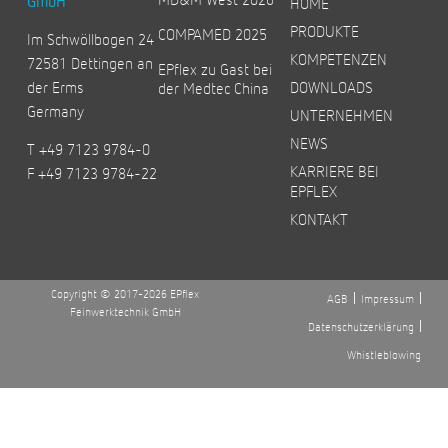
GmbH
HOME
PRODUKTE
COMPAMED 2025
Im Schwöllbogen 24
KOMPETENZEN
72581 Dettingen an
EPflex zu Gast bei
der Erms
DOWNLOADS
der Medtec China
Germany
UNTERNEHMEN
NEWS
T +49 7123 9784-0
KARRIERE BEI
F +49 7123 9784-22
EPFLEX
KONTAKT
Copyright © 2017-2026 EPflex
AGB
Impressum
Feinwerktechnik GmbH
Datenschutzerklärung
Whistleblowing