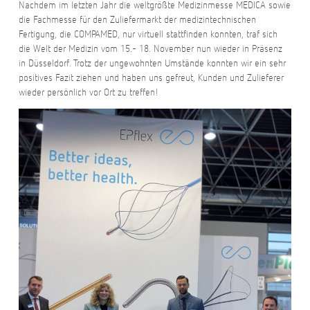
Nachdem im letzten Jahr die weltgrößte Medizinmesse MEDICA sowie
die Fachmesse für den Zuliefermarkt der medizintechnischen
Fertigung, die COMPAMED, nur virtuell stattfinden konnten, traf sich
die Welt der Medizin vom 15.- 18. November nun wieder in Präsenz
in Düsseldorf. Trotz der ungewohnten Umstände konnten wir ein sehr
positives Fazit ziehen und haben uns gefreut, Kunden und Zulieferer
wieder persönlich vor Ort zu treffen!