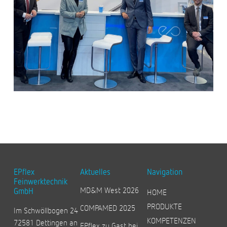
EPflex
Aktuelles
Navigation
Feinwerktechnik
MD&M West 2026
GmbH
HOME
PRODUKTE
COMPAMED 2025
Im Schwöllbogen 24
KOMPETENZEN
72581 Dettingen an
EPflex zu Gast bei