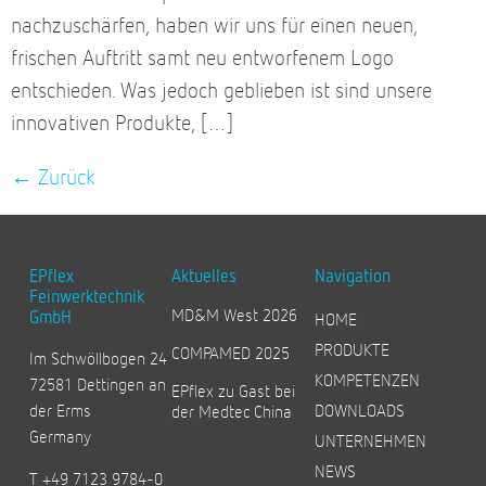
nachzuschärfen, haben wir uns für einen neuen,
frischen Auftritt samt neu entworfenem Logo
entschieden. Was jedoch geblieben ist sind unsere
innovativen Produkte, […]
←
Zurück
EPflex
Aktuelles
Navigation
Feinwerktechnik
MD&M West 2026
GmbH
HOME
PRODUKTE
COMPAMED 2025
Im Schwöllbogen 24
KOMPETENZEN
72581 Dettingen an
EPflex zu Gast bei
der Erms
DOWNLOADS
der Medtec China
Germany
UNTERNEHMEN
NEWS
T +49 7123 9784-0