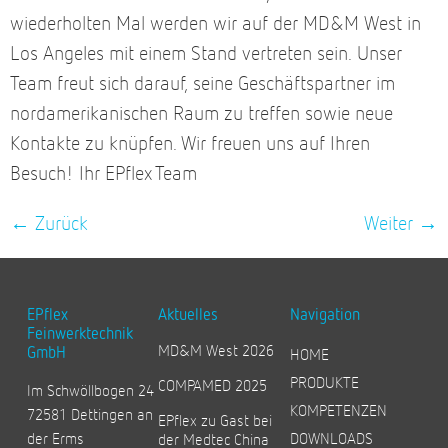
wiederholten Mal werden wir auf der MD&M West in
Los Angeles mit einem Stand vertreten sein. Unser
Team freut sich darauf, seine Geschäftspartner im
nordamerikanischen Raum zu treffen sowie neue
Kontakte zu knüpfen. Wir freuen uns auf Ihren
Besuch! Ihr EPflex Team
←
Zurück
Weiter
→
EPflex
Aktuelles
Navigation
Feinwerktechnik
MD&M West 2026
GmbH
HOME
PRODUKTE
COMPAMED 2025
Im Schwöllbogen 24
KOMPETENZEN
72581 Dettingen an
EPflex zu Gast bei
der Erms
DOWNLOADS
der Medtec China