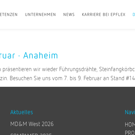
ETENZEN
UNTERNEHMEN
NEWS
KARRIERE BEI EPFLEX
ruar · Anaheim
präsentieren wir wieder Führungsdrähte, Steinfangkörb
izin. Besuchen Sie uns vom 7. bis 9. Februar an Stand #14
Aktuelles
Nav
MD&M West 2026
HO
PRO