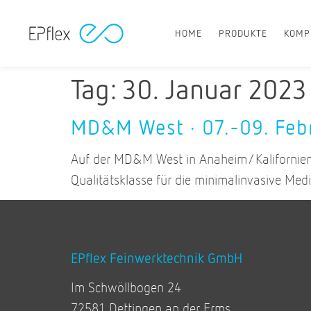
HOME
PRODUKTE
KOMP
Tag:
30. Januar 2023
MD&M West · 07.-09. Feb
Auf der MD&M West in Anaheim/Kalifornien 
Qualitätsklasse für die minimalinvasive Med
EPflex Feinwerktechnik GmbH
Im Schwöllbogen 24
72581 Dettingen an der Erms