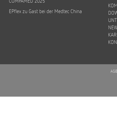
COMPAMED 2025
KOM
EPflex zu Gast bei der Medtec China
DO
UN
NE
KAR
KON
AG