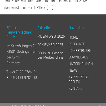
Elemente enthält, die mit der EPflex Bildmarke
übereinstimmen. EPflex […]
EPflex
Aktuelles
Navigation
Feinwerktechnik
MD&M West 2026
GmbH
HOME
PRODUKTE
COMPAMED 2025
Im Schwöllbogen 24
KOMPETENZEN
72581 Dettingen an
EPflex zu Gast bei
der Erms
DOWNLOADS
der Medtec China
Germany
UNTERNEHMEN
NEWS
T +49 7123 9784-0
KARRIERE BEI
F +49 7123 9784-22
EPFLEX
KONTAKT
Copyright © 2017-2026 EPflex